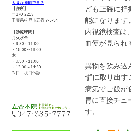
大きな地図で見る
ども正確に把
【住所】
〒270-2213
能
になります
千葉県松戸市五香 7-5-34
内視鏡検査は
【診療時間】
月火水金土
血便が見られ
・9:30～11:00
・15:00～18:00
木
・9:30～11:00
異物を飲み込
・13:00～14:30
※日・祝日休診
ずに取り出す
病気でご飯が
胃に直接チュ
す。