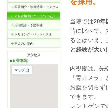
を採用。
医院紹介・診療時間・アクセス
内視鏡検査についてのご紹介
当院では
20
定期検診・予防接種
昔に比べて、
トリミング・ペットホテル
るとはいえ、
料金のご案内
と経験が大い
■五香本院
内視鏡は、先
「胃カメラ」
お腹を切らず
できます。
レントゲンで